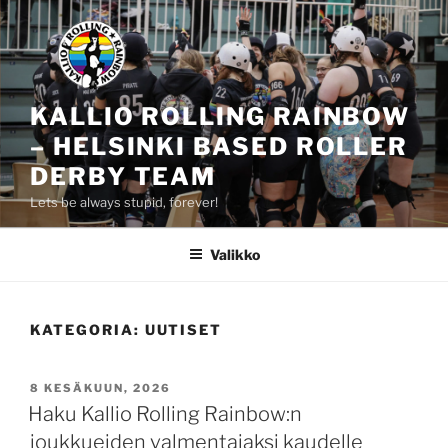
Siirry
sisältöön
KALLIO ROLLING RAINBOW
– HELSINKI BASED ROLLER
DERBY TEAM
Lets be always stupid, forever!
Valikko
KATEGORIA:
UUTISET
JULKAISTU
8 KESÄKUUN, 2026
Haku Kallio Rolling Rainbow:n
joukkueiden valmentajaksi kaudelle