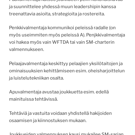
ja suunnittelee yhdessä muun leadershipin kanssa
treenattavia asioita, strategioita ja rostereita.
Penkkivalmentaja kommunikoi peleissä radalle (on
myös useimmiten myös peleissä A). Penjkkivalmentaja
voi hakea myös vain WFTDA tai vain SM-charterin
valmennukseen.
Pelaajavalmentaja keskittyy pelaajien yksilötaitojen ja
ominaisuuksien kehittämiseen esim. oheisharjoittelun
ja luistelutekniikan osalta.
Apuvalmentaja avustaa joukkuetta esim. edellä
mainituissa tehtävissä.
Tehtäviä ja vastuita voidaan yhdistellä hakijoiden
osaamisen ja kiinnostuksen mukaan.
Joukkueiden valmennuksen kausi mukailee SM-sarjan