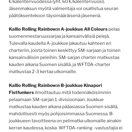
€/kalenterivuodessa (yht. 60 €/kalenterivuosi).
Jäsenmaksun myötä valmentaja voi osallistua seuran
päätöksentekoon täysimääräisenä jäsenenä.
Kallio Rolling Rainbow:n A-joukkue All Colours
pelaa
suomenmestaruussarjaa ja kansainvälisiä pelejä.
Tulevalla kaudella A-joukkue jakautuu kahteen eri
charteriin, joista toinen keskittyy SM-sarjaan ja toinen
kansainvälisiin peleihin. SM-sarjan charter matkustaa
kauden aikana Suomen sisällä, ja WFTDA-charter
matkustaa 2-3 kertaa ulkomaille.
Kallio Rolling Rainbow:n B-joukkue Kinapori
Fistfunkers
ilmoittautuu mitä todennäköisimmin
pelaamaan SM-sarjan 1. divisioonaan. Joukkue
matkustaa kauden aikana pääasiassa Suomen sisällä,
mahdollisesti myös pohjoisimmassa Suomessa. B-
joukkueen tavoitteena on pelimatka ulkomaille ainakin
kerran kaudessa, koska WFTDA-ranking -vastustajia ei