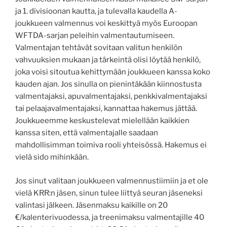
ja 1. divisioonan kautta, ja tulevalla kaudella A-
joukkueen valmennus voi keskittyä myös Euroopan
WFTDA-sarjan peleihin valmentautumiseen.
Valmentajan tehtävät sovitaan valitun henkilön
vahvuuksien mukaan ja tärkeintä olisi löytää henkilö,
joka voisi sitoutua kehittymään joukkueen kanssa koko
kauden ajan. Jos sinulla on pienintäkään kiinnostusta
valmentajaksi, apuvalmentajaksi, penkkivalmentajaksi
tai pelaajavalmentajaksi, kannattaa hakemus jättää.
Joukkueemme keskustelevat mielellään kaikkien
kanssa siten, että valmentajalle saadaan
mahdollisimman toimiva rooli yhteisössä. Hakemus ei
vielä sido mihinkään.
Jos sinut valitaan joukkueen valmennustiimiin ja et ole
vielä KRR:n jäsen, sinun tulee liittyä seuran jäseneksi
valintasi jälkeen. Jäsenmaksu kaikille on 20
€/kalenterivuodessa, ja treenimaksu valmentajille 40