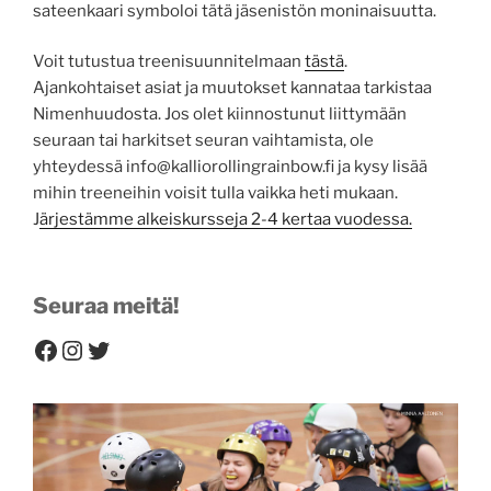
sateenkaari symboloi tätä jäsenistön moninaisuutta.
Voit tutustua treenisuunnitelmaan
tästä
.
Ajankohtaiset asiat ja muutokset kannataa tarkistaa
Nimenhuudosta. Jos olet kiinnostunut liittymään
seuraan tai harkitset seuran vaihtamista, ole
yhteydessä info@kalliorollingrainbow.fi ja kysy lisää
mihin treeneihin voisit tulla vaikka heti mukaan.
J
ärjestämme alkeiskursseja 2-4 kertaa vuodessa.
Seuraa meitä!
Facebook
Instagram
Twitter