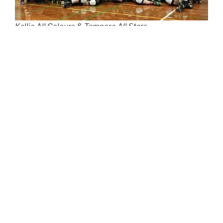
Kallio All Colours & Tampere All Stars
Lauantain toisessa SM-sarjan semifinaalipelissä
Oulu
Roller Derby A Shitty City Rollers
vei voiton
Helsinki
Roller Derby Beesiltä
pistein
211-66
ja varmisti näin
myös paikan sunnuntain kultapelissä.
Päivän saattoi päätökseen 1. divisioonan pronssipeli,
jossa
Oulun Shitty village B-pol
kohtasi
Tampereen
Howlin’ Rollsin
ja ansaitsi itselleen pronssia pistein
220-106
.
Turnauksen toisen päivän avasi 1. divisioonan kultapeli,
jossa
Kallion
Kinapori Fistfunkers
kohtasi
Riverdale
Rollersin
. Joukkueet ovat kohdanneet ennenkin divarin
kultapelissä keväällä 2024 Porvoossa, jolloin Kallio
onnistui saamaan ensimmäisen divarikultansa. Nyt