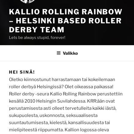
KALLIO ROLLING RAINBOW
– HELSINKI BASED ROLLER
DERBY TEAM
Lets be always stupid, forever!
Valikko
HEI SINÄ!
Oletko kiinnostunut harrastamaan tai kokeilemaan
roller derbyä Helsingissä? Olet oikeassa paikassa!
Roller derby -seura Kallio Rolling Rainbow perustettiin
kesällä 2010 Helsingin Suvilahdessa. KRR:ään ovat
perustamisesta asti olleet tervetulleita kaikki iästä,
sukupuolesta, uskonnosta, seksuaalisesta
suuntautumisesta, kielestä, kansallisuudesta tai
mielipiteestä riippumatta. Kallion logossa oleva